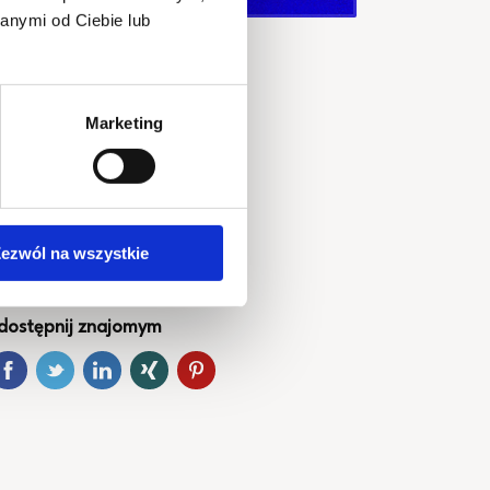
anymi od Ciebie lub
Marketing
tart wydarzenia
026-01-10
do
026-01-11
iejsce
ezwól na wszystkie
oodhall Montownia
dostępnij znajomym