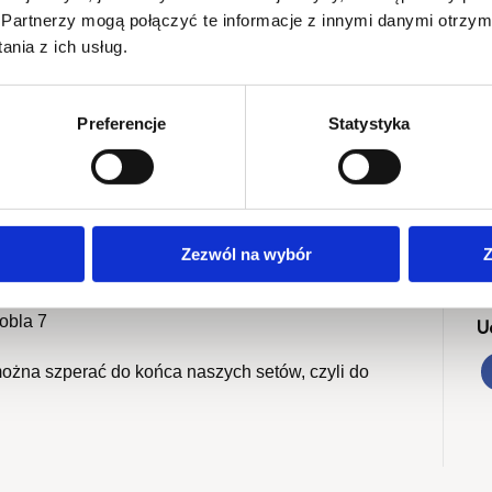
Partnerzy mogą połączyć te informacje z innymi danymi otrzym
nia z ich usług.
stają się tradycją.
Preferencje
Statystyka
yt winylowych, w różnej stylistyce i przedziale
S
tasów po najnowsze wydawnictwa, przeceny i okazje
2
2
wachlarz akcesoriów związanych z tematyką
M
wyłącznie z czarnych krążków) za które
Zezwól na wybór
Z
F
 oraz Pan Tubas / Trzaski
że na after
obla 7
U
 można szperać do końca naszych setów, czyli do