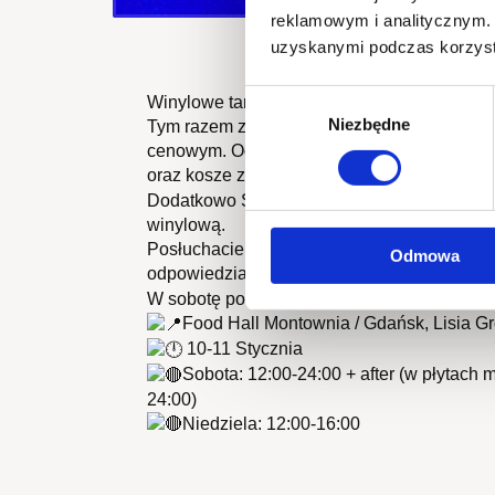
reklamowym i analitycznym. 
uzyskanymi podczas korzysta
Wybór
Winylowe targi w Foodhall Montownia powoli 
Niezbędne
zgody
Tym razem znajdziecie tu szeroki wachlarz pł
cenowym. Od starych kolekcjonerskich rary
oraz kosze z tanią płytą
Dodatkowo Sounds Good zapewnią szeroki 
winylową.
Posłuchacie także dj setów (granych tylko i 
Odmowa
odpowiedzialny będzie Risky / Winyl Market
W sobotę po godzinie 18:00 zapraszamy tak
Food Hall Montownia / Gdańsk, Lisia Gr
10-11 Stycznia
Sobota: 12:00-24:00 + after (w płytach
24:00)
Niedziela: 12:00-16:00