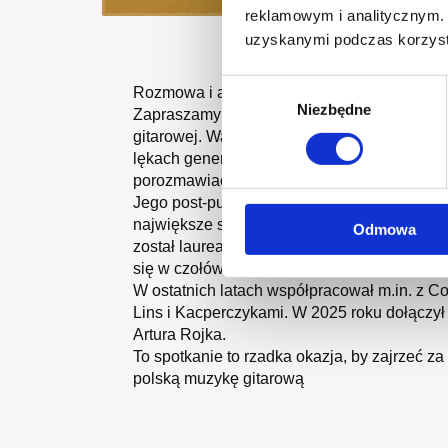
reklamowym i analitycznym. 
uzyskanymi podczas korzysta
Wybór
Rozmowa i audycja z artystą: WaluśKraksa
Niezbędne
zgody
Zapraszamy na wyjątkowe spotkanie z jedny
gitarowej. WaluśKraksaKryzys – artysta, k
lękach generacyjnych i kondycji millenialsów
porozmawiać o twórczości, inspiracjach i na
Jego post-punkowa energia, surowa szczero
największe sceny: od OFF Festivalu, Pol’an
Odmowa
został laureatem. Album „+ piekło + niebo +
się w czołówkach podsumowań Onetu i Polit
W ostatnich latach współpracował m.in. z C
Lins i Kacperczykami. W 2025 roku dołączy
Artura Rojka.
To spotkanie to rzadka okazja, by zajrzeć za 
polską muzykę gitarową