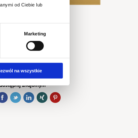
anymi od Ciebie lub
Marketing
tart wydarzenia
025-12-05 @ 20:00
iejsce
oodhall Montownia
ezwól na wszystkie
dostępnij znajomym