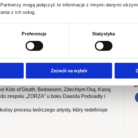
Partnerzy mogą połączyć te informacje z innymi danymi otrzym
nia z ich usług.
Kryzys w Montowni
Preferencje
Statystyka
m z najgłośniejszych głosów współczesnej muzyki
S
tóry bez kompromisów mówi o zdrowiu psychicznym,
2
 oraz pokolenia Z – pojawi się u nas, by
jnowszym etapie swojej kariery.
M
ść i intensywność koncertowa wyniosły go na
F
d’Rocka i Męskiego Grania, po Jarocin, którego
Zezwól na wybór
Z
” zdobył Fryderyka za Rockowy Album Roku i znalazł
yki.
U
ool Kids of Death, Bedoesem, Zdechłym Osą, Kasią
ł do zespołu „ZORZA” u boku Dawida Podsiadły i
kulisy procesu twórczego artysty, który redefiniuje