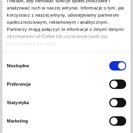
i reklam, aby oferować funkcje społecznościowe i
analizować ruch w naszej witrynie. Informacje o tym, jak
DORTMUND
korzystasz z naszej witryny, udostępniamy partnerom
społecznościowym, reklamowym i analitycznym.
Partnerzy mogą połączyć te informacje z innymi danymi
Zapraszamy na wspólne oglądanie meczu
Ligi
Mistrzów: Manchester City – Borussia Dortmund
!
otrzymanymi od Ciebie lub uzyskanymi podczas
Już
5 listopada o 21:00
w
Foodhall Montownia,
korzystania z ich usług.
BLOOP BAR
czekają na Was wielkie piłkarskie
emocje, świetna atmosfera i zimne napoje.
Wybór
Niezbędne
zgody
Zbierz ekipę, zajmij dobre miejsce i kibicuj razem z
nami!
Preferencje
Statystyka
Start wydarzenia
2025-11-05 @ 21:00
Marketing
Miejsce