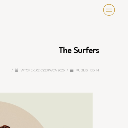
The Surfers
/
WTOREK, 02 CZERWCA 2026
/
PUBLISHED IN