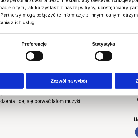
do spersonalizowania treści i reklam, aby oferować funkcje sp
ormacje o tym, jak korzystasz z naszej witryny, udostępniamy p
Partnerzy mogą połączyć te informacje z innymi danymi otrzym
nia z ich usług.
The Surfers
– wieczór pełen energii, surf rockowych
hwili nadmorskiej beztroski, dobrej muzyce i świetnej
S
Preferencje
Statystyka
2
2
60., kultowe motywy filmowe w nowych aranżacjach
M
słońcem, morzem i wolnością.
S
Zezwól na wybór
Z
pełną rock’n’rollowej energii, wakacyjnego luzu i
R
.
zenia i daj się porwać falom muzyki!
U