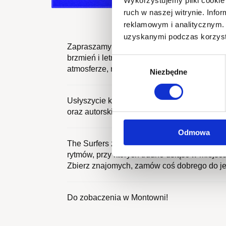
Wykorzystujemy pliki cookie 
ruch w naszej witrynie. Inf
reklamowym i analitycznym. 
uzyskanymi podczas korzysta
Zapraszamy na wyjątkowy koncert zespołu
brzmień i letniego klimatu. Jeśli marzysz o c
Wybór
atmosferze, nie może Cię zabraknąć!
Niezbędne
zgody
Usłyszycie klasyczne hity surf rocka z lat 
oraz autorskie utwory zespołu inspirowane 
Odmowa
The Surfers zabiorą Was w muzyczną podróż 
rytmów, przy których trudno usiąść w miejscu
Zbierz znajomych, zamów coś dobrego do jed
Do zobaczenia w Montowni!