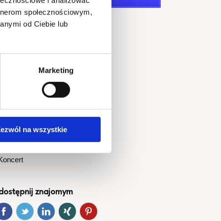
ołecznościowe i analizować
artnerom społecznościowym,
anymi od Ciebie lub
tart wydarzenia
Marketing
026-06-12 @ 20:30
do
026-06-12 @ 22:30
iejsce
cena Główna
ezwól na wszystkie
odzaj imprezy
Koncert
dostępnij znajomym