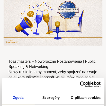
Toastmasters – Noworoczne Postanowienia | Public
Speaking & Networking
Nowy rok to idealny moment, żeby spojrzeć na swoje
cele, komunikację i sposób, w jaki mówimy o sobie i
do innych. Zapraszamy na wyjątkowy wieczór
Toastmasters poświęcony postanowieniom
noworocznym – w formie inspirujących,
Zgoda
Szczegóły
O plikach cookies
edukacyjnych i humorystycznych wystąpień,
prowadzonych w języku polskim i angielskim.