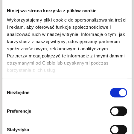
Co Was czeka?
Wprowadzenie do tematu wieczoru
Niniejsza strona korzysta z plików cookie
Mowy PL / EN – edukacyjne i humorystyczne
Wykorzystujemy pliki cookie do spersonalizowania treści
Sesja Table Topics – spontaniczne wypowiedzi
i reklam, aby oferować funkcje społecznościowe i
z udziałem publiczności
analizować ruch w naszej witrynie. Informacje o tym, jak
General Evaluation – konstruktywny feedback
korzystasz z naszej witryny, udostępniamy partnerom
After party & networking
społecznościowym, reklamowym i analitycznym.
Data: 15.01.2026
Partnerzy mogą połączyć te informacje z innymi danymi
Godzina: 19:00
otrzymanymi od Ciebie lub uzyskanymi podczas
Dla kogo: dla wszystkich zainteresowanych
korzystania z ich usług.
rozwojem komunikacji, wystąpień publicznych i
networkingu – bez względu na doświadczenie.
Wydarzenie organizowane w duchu Toastmasters
Wybór
International – uczymy się, inspirujemy i rozwijamy w
Niezbędne
zgody
przyjaznej atmosferze.
Do zobaczenia!
Preferencje
Start wydarzenia
Statystyka