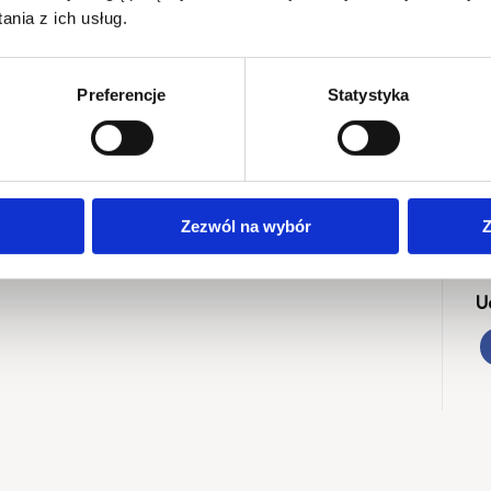
nia z ich usług.
Preferencje
Statystyka
nie meczu
S
ntownia
2
kranie
cje w gronie innych kibiców, z dobrym jedzeniem i
M
Zezwól na wybór
Z
F
 miejsca i kibicujcie razem z nami
U