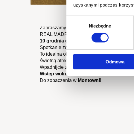
uzyskanymi podczas korzysta
Wybór
Niezbędne
zgody
Zapraszamy wszystkich na wspólne ogląda
REAL MADRYT – MANCHESTER CITY
10 grudnia godzina 21:00 w Foodhall Mo
Spotkanie zostanie wyświetlone na dużym e
To idealna okazja, aby poczuć sportowe emo
świetną atmosferą
Odmowa
Wpadnijcie ze znajomymi, zajmijcie wygodne
Wstęp wolny !
Do zobaczenia w
Montowni!