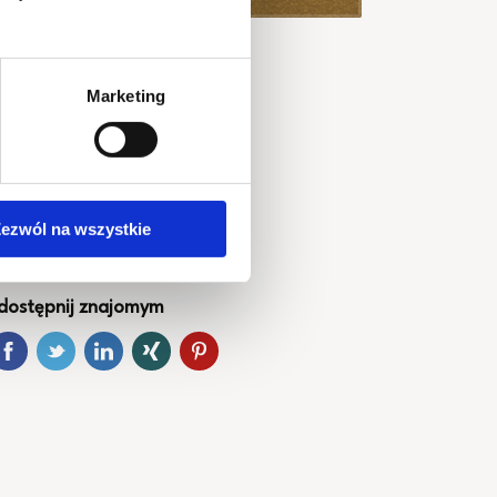
Marketing
tart wydarzenia
025-12-10 @ 21:00
iejsce
ezwól na wszystkie
oodhall Montownia
dostępnij znajomym