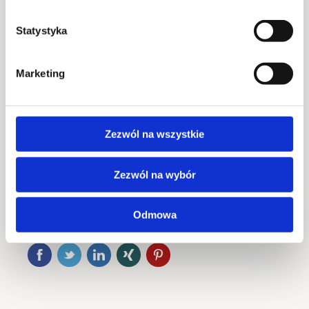
Aby otrzymać słuchawki i słyszeć dźwięk filmu,
należy zakupić w barze drinka na bazie Metaxy
Statystyka
(lub wybrane pozycje bezalkoholowe 0%).
jeden paragon = jedna para słuchawek, które
pozwolą komfortowo oglądać film w systemie silent
Marketing
cinema.
Zezwól na wszystkie
Start wydarzenia
2026-08-05 @ 21:30
Zezwól na wybór
Miejsce
Plac przed Montownią
Odmowa
Udostępnij znajomym