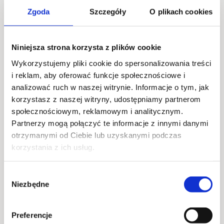
Zgoda
Szczegóły
O plikach cookies
Widzimy się we wszystkie wakacyjne środy!
05.08 – Hiszpański temperament (2014)
Niniejsza strona korzysta z plików cookie
Lekka, pełna humoru komedia o zderzeniu kultur i
Wykorzystujemy pliki cookie do spersonalizowania treści
emocji, w której hiszpański ogień temperamentu
i reklam, aby oferować funkcje społecznościowe i
miesza się z codziennością relacji międzyludzkich.
analizować ruch w naszej witrynie. Informacje o tym, jak
Film idealny na letni, swobodny wieczór.
korzystasz z naszej witryny, udostępniamy partnerom
społecznościowym, reklamowym i analitycznym.
Seanse rozpoczynają się na naszym ogródku od
Partnerzy mogą połączyć te informacje z innymi danymi
strony ECS o 21:00.
otrzymanymi od Ciebie lub uzyskanymi podczas
korzystania z ich usług.
Aby w pełni cieszyć się seansem i jednocześnie nie
zakłócać spokoju naszych sąsiadów, wszystkie
Wybór
projekcje będą odbywać się w systemie słuchawek
Niezbędne
bezprzewodowych.
zgody
Preferencje
Jak to działa?