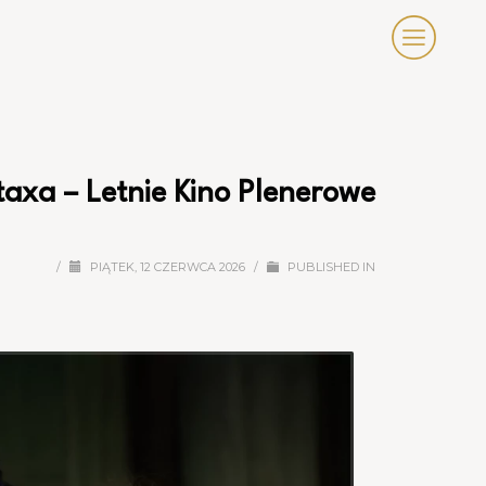
axa – Letnie Kino Plenerowe
/
PIĄTEK, 12 CZERWCA 2026
/
PUBLISHED IN