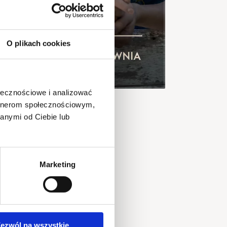
O plikach cookies
ołecznościowe i analizować
artnerom społecznościowym,
anymi od Ciebie lub
tart wydarzenia
026-08-12 @ 21:30
Marketing
iejsce
lac przed Montownią
dostępnij znajomym
ezwól na wszystkie