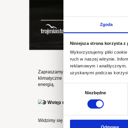
Zgoda
Niniejsza strona korzysta z
Wykorzystujemy pliki cookie 
ruch w naszej witrynie. Inf
reklamowym i analitycznym. 
Zapraszamy na wyjątkowy cykl letnich pok
uzyskanymi podczas korzysta
klimatyczne kino plenerowe pod gołym niebem
energią.
Wybór
Niezbędne
zgody
Wstęp na wydarzenie jest darmowy
Widzimy się we wszystkie wakacyjne środy!
Odmowa