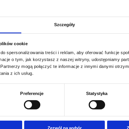
Szczegóły
 plików cookie
do spersonalizowania treści i reklam, aby oferować funkcje sp
ormacje o tym, jak korzystasz z naszej witryny, udostępniamy p
Partnerzy mogą połączyć te informacje z innymi danymi otrzym
azów filmowych
„Kamera Akcja by Metaxa”
–
nia z ich usług.
, gdzie kino spotyka się z letnią atmosferą i dobrą
S
2
Preferencje
Statystyka
M
P
U
Zezwól na wybór
Z