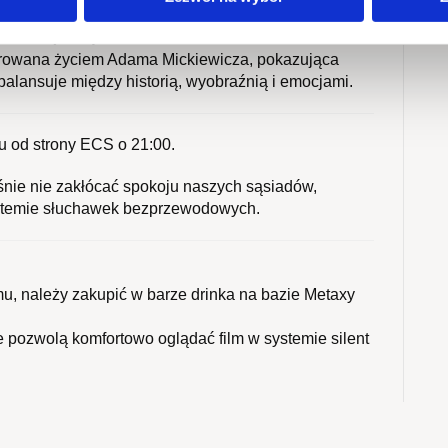
ewicz (2024)
irowana życiem Adama Mickiewicza, pokazująca
 balansuje między historią, wyobraźnią i emocjami.
 od strony ECS o 21:00.
śnie nie zakłócać spokoju naszych sąsiadów,
ystemie słuchawek bezprzewodowych.
mu, należy zakupić w barze drinka na bazie Metaxy
e pozwolą komfortowo oglądać film w systemie silent