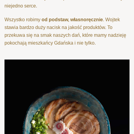
niejedno serce.
Wszystko robimy
od podstaw, własnoręcznie
. Wojtek
stawia bardzo duży nacisk na jakość produktów. To
przekuwa się na smak naszych dań, które mamy nadzieję
pokochają mieszkańcy Gdańska i nie tylko.