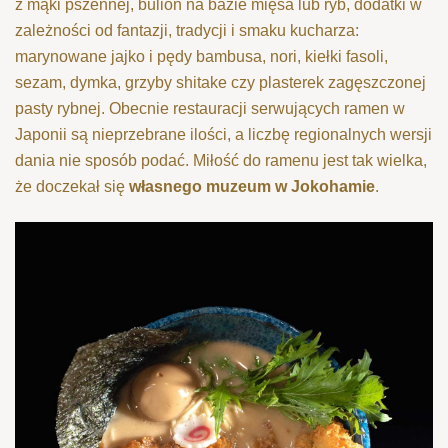
z mąki pszennej, bulion na bazie mięsa lub ryb, dodatki w
zależności od fantazji, tradycji i smaku kucharza:
marynowane jajko i pędy bambusa, nori,
kiełki
fasoli,
sezam, dymka, grzyby shitake czy plasterek zagęszczonej
pasty rybnej. Obecnie restauracji serwujących ramen w
Japonii są nieprzebrane ilości, a liczbę regionalnych wersji
dania nie sposób
podać.
Miłość do ramenu jest tak wielka,
że doczekał się
własnego muzeum w Jokohamie
.