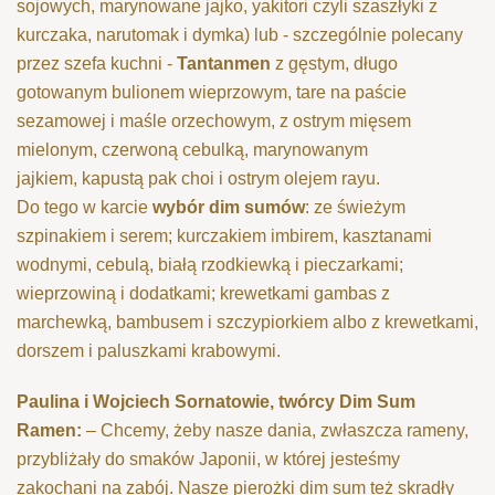
sojowych,
marynowane jajko,
yakitori czyli szaszłyki z
kurczaka, narutomak i
dymka)
lub - szczególnie polecany
przez szefa kuchni -
Tantanmen
z gęstym, długo
gotowanym bulionem wieprzowym, tare na paście
sezamowej i maśle orzechowym, z ostrym mięsem
mielonym, czerwoną cebulką, marynowanym
jajkiem,
kapustą
pak choi i ostrym olejem rayu.
Do tego w karcie
wybór dim sumów
: ze świeżym
szpinakiem i serem; kurczakiem imbirem, kasztanami
wodnymi, cebulą, białą rzodkiewką i pieczarkami;
wieprzowiną i dodatkami; krewetkami gambas z
marchewką, bambusem i szczypiorkiem albo z krewetkami,
dorszem i paluszkami krabowymi.
Paulina i Wojciech Sornatowie,
twórcy
Dim Sum
Ramen:
– Chcemy, żeby nasze dania, zwłaszcza rameny,
przybliżały do smaków Japonii, w której jesteśmy
zakochani na zabój. Nasze pierożki dim sum też skradły