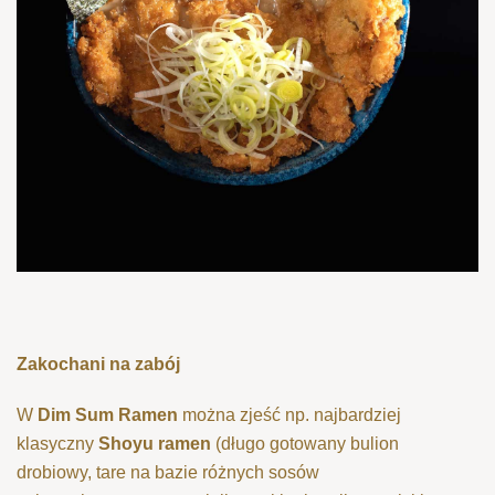
Zakochani na zabój
W
Dim Sum Ramen
można zjeść np. najbardziej
klasyczny
Shoyu ramen
(długo gotowany bulion
drobiowy,
tare na
bazie różnych sosów