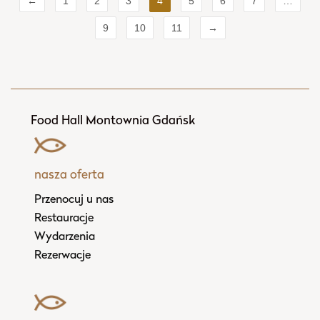
←
1
2
3
4
5
6
7
…
9
10
11
→
Food Hall Montownia Gdańsk
nasza oferta
Przenocuj u nas
Restauracje
Wydarzenia
Rezerwacje