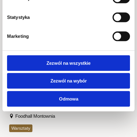
Statystyka
23
LIP
Marketing
Zezwól na wszystkie
Zezwól na wybór
WARSZTATY APERITIVO
Odmowa
2025-07-23 @ 19:00 - 2025-07-24 @ 21:00
Foodhall Montownia
Warsztaty