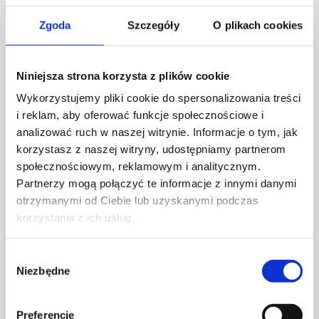
Warsztaty
Zgoda
Szczegóły
O plikach cookies
Niniejsza strona korzysta z plików cookie
09
Wykorzystujemy pliki cookie do spersonalizowania treści
SIE
i reklam, aby oferować funkcje społecznościowe i
analizować ruch w naszej witrynie. Informacje o tym, jak
korzystasz z naszej witryny, udostępniamy partnerom
społecznościowym, reklamowym i analitycznym.
Partnerzy mogą połączyć te informacje z innymi danymi
otrzymanymi od Ciebie lub uzyskanymi podczas
korzystania z ich usług.
HENDRICKS”S GIN NA LETNIE SPOTKANIA
Wybór
2025-08-09 @ 12:00 - 2025-08-09 @ 23:30
Niezbędne
zgody
Foodhall Montownia
Preferencje
Warsztaty