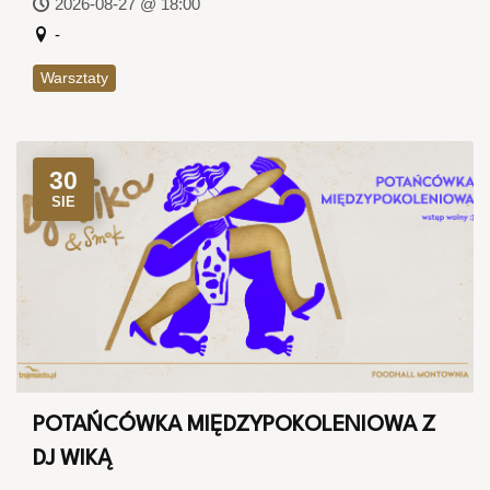
2026-08-27 @ 18:00
-
Warsztaty
30
SIE
POTAŃCÓWKA MIĘDZYPOKOLENIOWA Z
DJ WIKĄ