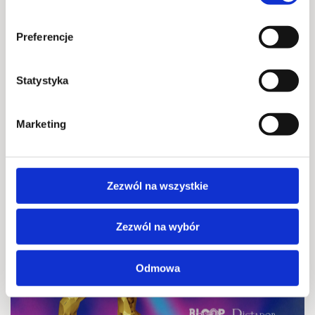
Preferencje
Dictador take over – Rum Dictador
Statystyka
przejmuje Bloop Bar
2026-08-21 @ 12:00 - 2026-08-23 @ 23:30
Marketing
-
Zezwól na wszystkie
21
SIE
Zezwól na wybór
Odmowa