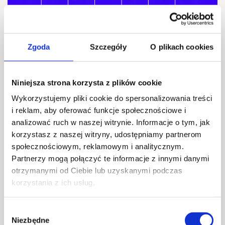
Zgoda
Szczegóły
O plikach cookies
Bingo
2026-08-20 @ 18:00
Niniejsza strona korzysta z plików cookie
Scena Główna
Wykorzystujemy pliki cookie do spersonalizowania treści
i reklam, aby oferować funkcje społecznościowe i
Gry i zabawy
analizować ruch w naszej witrynie. Informacje o tym, jak
korzystasz z naszej witryny, udostępniamy partnerom
społecznościowym, reklamowym i analitycznym.
Partnerzy mogą połączyć te informacje z innymi danymi
21
otrzymanymi od Ciebie lub uzyskanymi podczas
SIE
korzystania z ich usług.
Wybór
Niezbędne
zgody