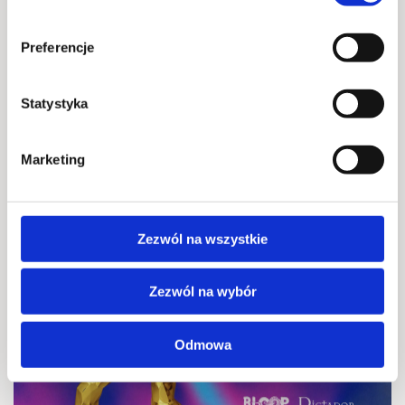
Preferencje
Dictador take over – Rum Dictador
Statystyka
przejmuje Bloop Bar
2026-08-21 @ 12:00 - 2026-08-23 @ 23:30
Marketing
-
Zezwól na wszystkie
21
SIE
Zezwól na wybór
Odmowa