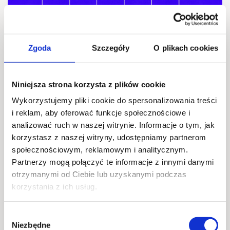
Zgoda
Szczegóły
O plikach cookies
Bingo
2026-08-20 @ 18:00
Niniejsza strona korzysta z plików cookie
Scena Główna
Wykorzystujemy pliki cookie do spersonalizowania treści
i reklam, aby oferować funkcje społecznościowe i
Gry i zabawy
analizować ruch w naszej witrynie. Informacje o tym, jak
korzystasz z naszej witryny, udostępniamy partnerom
społecznościowym, reklamowym i analitycznym.
Partnerzy mogą połączyć te informacje z innymi danymi
21
otrzymanymi od Ciebie lub uzyskanymi podczas
SIE
korzystania z ich usług.
Wybór
Niezbędne
zgody