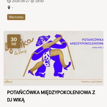
2026-08-27 @ 18:00
-
Warsztaty
30
SIE
POTAŃCÓWKA MIĘDZYPOKOLENIOWA Z
DJ WIKĄ